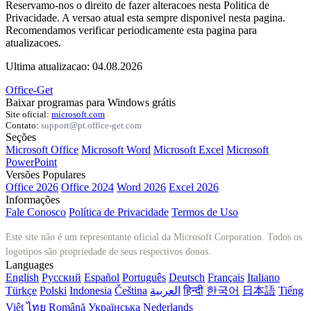
Reservamo-nos o direito de fazer alteracoes nesta Politica de
Privacidade. A versao atual esta sempre disponivel nesta pagina.
Recomendamos verificar periodicamente esta pagina para
atualizacoes.
Ultima atualizacao: 04.08.2026
Office-Get
Baixar programas para Windows grátis
Site oficial:
microsoft.com
Contato:
support@pt.office-get.com
Seções
Microsoft Office
Microsoft Word
Microsoft Excel
Microsoft
PowerPoint
Versões Populares
Office 2026
Office 2024
Word 2026
Excel 2026
Informações
Fale Conosco
Política de Privacidade
Termos de Uso
Este site não é um representante oficial da Microsoft Corporation. Todos os
logotipos são propriedade de seus respectivos donos.
Languages
English
Русский
Español
Português
Deutsch
Français
Italiano
Türkçe
Polski
Indonesia
Čeština
العربية
हिन्दी
한국어
日本語
Tiếng
Việt
ไทย
Română
Українська
Nederlands