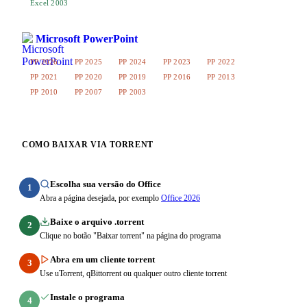
Excel 2003
Microsoft PowerPoint
PP 2026
PP 2025
PP 2024
PP 2023
PP 2022
PP 2021
PP 2020
PP 2019
PP 2016
PP 2013
PP 2010
PP 2007
PP 2003
COMO BAIXAR VIA TORRENT
Escolha sua versão do Office
1
Abra a página desejada, por exemplo
Office 2026
Baixe o arquivo .torrent
2
Clique no botão "Baixar torrent" na página do programa
Abra em um cliente torrent
3
Use uTorrent, qBittorrent ou qualquer outro cliente torrent
Instale o programa
4