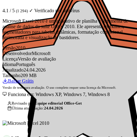
4.1 / 5
✓ Verificado por antivírus
(1 294)
Microsoft Excel 2010 é um aplicativo de planilha e ferramenta de
análise de dados da suíte Office 2010. Ele apresenta sparklines,
segmentadores para tabelas dinâmicas, formatação condicional
aprimorada e visualização de bastidores.
Versão
2010
Desenvolvedor
Microsoft
Licença
Versão de avaliação
Idioma
Português
Atualizado
24.04.2026
Tamanho
209 MB
Baixar Grátis
Versão de teste para avaliação. O uso completo requer uma licença da Microsoft.
Funciona em: Windows XP, Windows 7, Windows 8
Revisado por:
Equipe editorial Office-Get
Última atualização:
24.04.2026