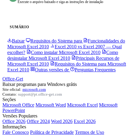
Execute o arquivo baixado e siga as instruções de instalação
SUMÁRIO
Baixar
Requisitos do Sistema para
Funcionalidades do
Microsoft Excel 2010
Excel 2010 vs Excel 2007 — Qual
escolher?
Como instalar Microsoft Excel 2010
Como
desinstalar Microsoft Excel 2010
Principais Recursos de
Microsoft Excel 2010
Requisitos do Sistema para Microsoft
Excel 2010
Outras versões de
Perguntas Frequentes
Office-Get
Baixar programas para Windows grátis
Site oficial:
microsoft.com
Contato:
support@pt.office-get.com
Seções
Microsoft Office
Microsoft Word
Microsoft Excel
Microsoft
PowerPoint
Versões Populares
Office 2026
Office 2024
Word 2026
Excel 2026
Informações
Fale Conosco
Política de Privacidade
Termos de Uso