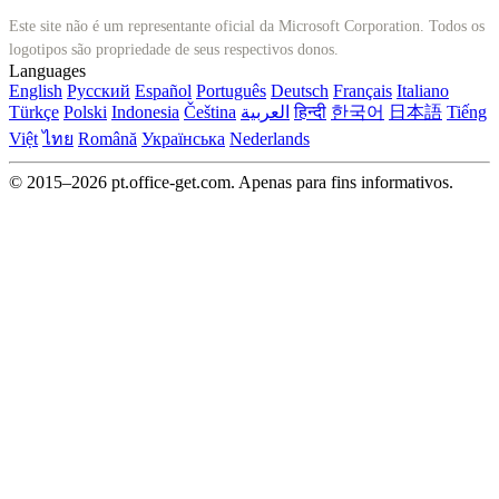
Este site não é um representante oficial da Microsoft Corporation. Todos os
logotipos são propriedade de seus respectivos donos.
Languages
English
Русский
Español
Português
Deutsch
Français
Italiano
Türkçe
Polski
Indonesia
Čeština
العربية
हिन्दी
한국어
日本語
Tiếng
Việt
ไทย
Română
Українська
Nederlands
© 2015–2026 pt.office-get.com. Apenas para fins informativos.