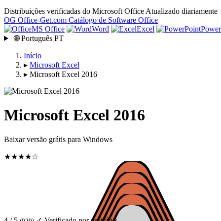
Distribuições verificadas do Microsoft Office
Atualizado diariamente
OG
Office-Get
.com
Catálogo de Software Office
MS Office
Word
Excel
Power
🌐
Português
PT
Início
▸
Microsoft Excel
▸
Microsoft Excel 2016
Microsoft Excel 2016
Baixar versão grátis para Windows
★★★★☆
4 / 5
✓ Verificado por antivírus
(929)