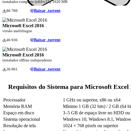
instalador completo (x64/x32), 1620 MB
86 789
Baixar .torrent
Microsoft Excel 2016
versão multilíngue
46 936
Baixar .torrent
Microsoft Excel 2016
instalador offline independente
30 961
Baixar .torrent
Requisitos do Sistema para Microsoft Excel
Processador
1 GHz ou superior, x86 ou x64
Memória RAM
Mínimo 1 GB (32 bits) / 2 GB (64 
Espaço em disco
3–5 GB de espaço livre no HDD o
Sistema operacional
Windows 10, Windows 8.1, Window
Resolução de tela
1024 × 768 pixels ou superior