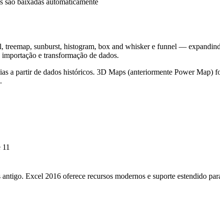
es são baixadas automaticamente
ll, treemap, sunburst, histogram, box and whisker e funnel — expandi
a importação e transformação de dados.
as a partir de dados históricos. 3D Maps (anteriormente Power Map) fo
.
e 11
antigo. Excel 2016 oferece recursos modernos e suporte estendido para