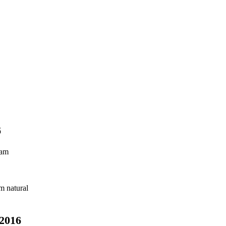
6
ram
m natural
 2016