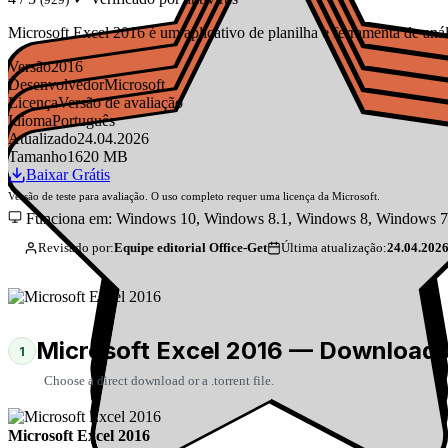
Microsoft Excel 2016 é um aplicativo de planilha e ferramenta de aná
Versão
2016
Desenvolvedor
Microsoft
Licença
Versão de avaliação
Idioma
Português
Atualizado
24.04.2026
Tamanho
1620 MB
Baixar Grátis
Versão de teste para avaliação. O uso completo requer uma licença da Microsoft.
Funciona em: Windows 10, Windows 8.1, Windows 8, Windows 7
Revisado por:
Equipe editorial Office-Get
Última atualização:
24.04.202
Microsoft Excel 2016 — Download 
1
Choose a direct download or a .torrent file.
Microsoft Excel 2016