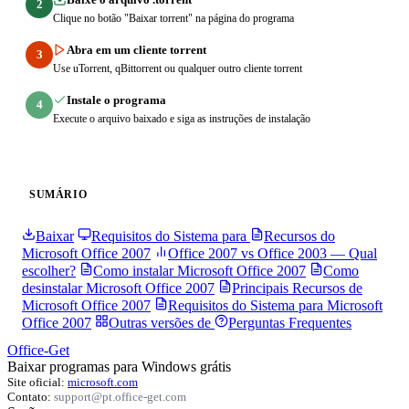
2
Clique no botão "Baixar torrent" na página do programa
Abra em um cliente torrent
3
Use uTorrent, qBittorrent ou qualquer outro cliente torrent
Instale o programa
4
Execute o arquivo baixado e siga as instruções de instalação
SUMÁRIO
Baixar
Requisitos do Sistema para
Recursos do
Microsoft Office 2007
Office 2007 vs Office 2003 — Qual
escolher?
Como instalar Microsoft Office 2007
Como
desinstalar Microsoft Office 2007
Principais Recursos de
Microsoft Office 2007
Requisitos do Sistema para Microsoft
Office 2007
Outras versões de
Perguntas Frequentes
Office-Get
Baixar programas para Windows grátis
Site oficial:
microsoft.com
Contato:
support@pt.office-get.com