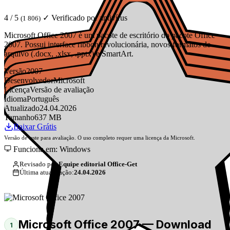
4 / 5
✓ Verificado por antivírus
(1 806)
Microsoft Office 2007 é um pacote de escritório do pacote Office
2007. Possui interface ribbon revolucionária, novos formatos de
arquivo (.docx, .xlsx, .pptx) e SmartArt.
Versão
2007
Desenvolvedor
Microsoft
Licença
Versão de avaliação
Idioma
Português
Atualizado
24.04.2026
Tamanho
637 MB
Baixar Grátis
Versão de teste para avaliação. O uso completo requer uma licença da Microsoft.
Funciona em: Windows
Revisado por:
Equipe editorial Office-Get
Última atualização:
24.04.2026
Microsoft Office 2007 — Download
1