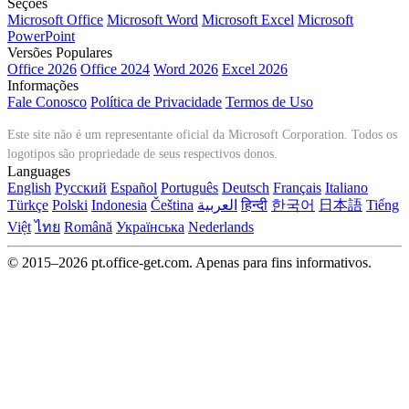
Seções
Microsoft Office
Microsoft Word
Microsoft Excel
Microsoft
PowerPoint
Versões Populares
Office 2026
Office 2024
Word 2026
Excel 2026
Informações
Fale Conosco
Política de Privacidade
Termos de Uso
Este site não é um representante oficial da Microsoft Corporation. Todos os
logotipos são propriedade de seus respectivos donos.
Languages
English
Русский
Español
Português
Deutsch
Français
Italiano
Türkçe
Polski
Indonesia
Čeština
العربية
हिन्दी
한국어
日本語
Tiếng
Việt
ไทย
Română
Українська
Nederlands
© 2015–2026 pt.office-get.com. Apenas para fins informativos.