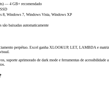
bits) — 4 GB+ recomendado
u SSD
s 8, Windows 7, Windows Vista, Windows XP
es são baixadas automaticamente
cenciamento perpétuo. Excel ganha XLOOKUP, LET, LAMBDA e matrizes 
visual.
tivos, suporte aprimorado de dark mode e ferramentas de acessibilida
tos.
?