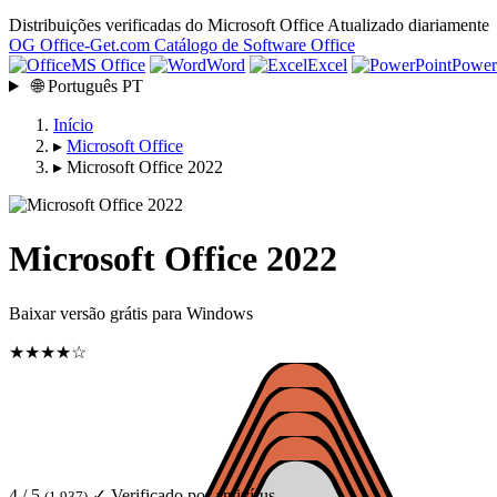
Distribuições verificadas do Microsoft Office
Atualizado diariamente
OG
Office-Get
.com
Catálogo de Software Office
MS Office
Word
Excel
Power
🌐
Português
PT
Início
▸
Microsoft Office
▸
Microsoft Office 2022
Microsoft Office 2022
Baixar versão grátis para Windows
★★★★☆
4 / 5
✓ Verificado por antivírus
(1 937)