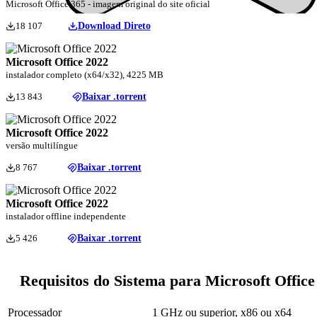
Microsoft Office 365 - imagem original do site oficial
18 107
Download Direto
Microsoft Office 2022
instalador completo (x64/x32), 4225 MB
13 843
Baixar .torrent
Microsoft Office 2022
versão multilíngue
8 767
Baixar .torrent
Microsoft Office 2022
instalador offline independente
5 426
Baixar .torrent
Requisitos do Sistema para Microsoft Office
Processador
1 GHz ou superior, x86 ou x64