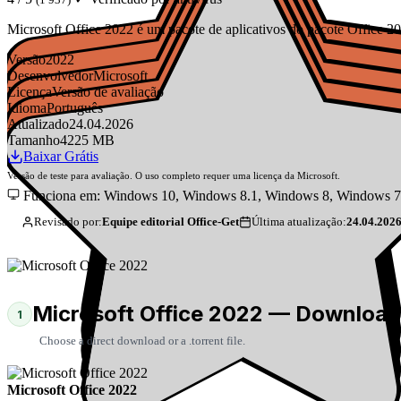
Microsoft Office 2022 é um pacote de aplicativos do pacote Office 
Versão
2022
Desenvolvedor
Microsoft
Licença
Versão de avaliação
Idioma
Português
Atualizado
24.04.2026
Tamanho
4225 MB
Baixar Grátis
Versão de teste para avaliação. O uso completo requer uma licença da Microsoft.
Funciona em: Windows 10, Windows 8.1, Windows 8, Windows 7
Revisado por:
Equipe editorial Office-Get
Última atualização:
24.04.202
Microsoft Office 2022 — Download
1
Choose a direct download or a .torrent file.
Microsoft Office 2022