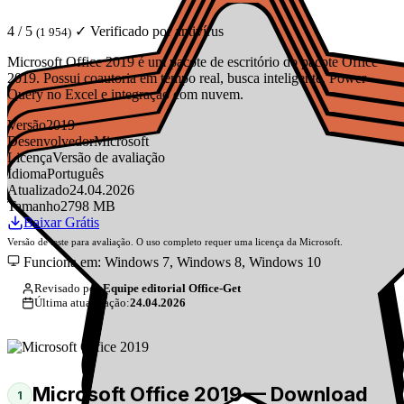
4 / 5
✓ Verificado por antivírus
(1 954)
Microsoft Office 2019 é um pacote de escritório do pacote Office
2019. Possui coautoria em tempo real, busca inteligente, Power
Query no Excel e integração com nuvem.
Versão
2019
Desenvolvedor
Microsoft
Licença
Versão de avaliação
Idioma
Português
Atualizado
24.04.2026
Tamanho
2798 MB
Baixar Grátis
Versão de teste para avaliação. O uso completo requer uma licença da Microsoft.
Funciona em: Windows 7, Windows 8, Windows 10
Revisado por:
Equipe editorial Office-Get
Última atualização:
24.04.2026
Microsoft Office 2019 — Download
1