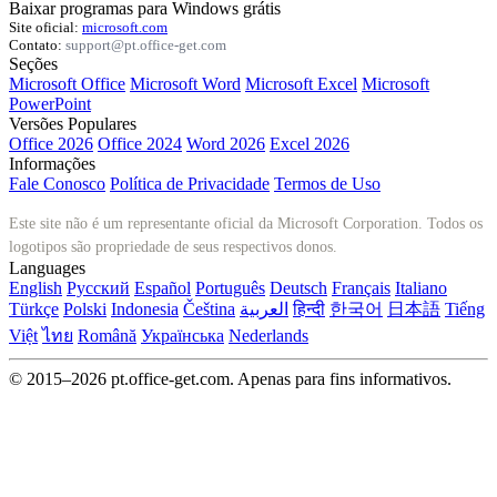
Baixar programas para Windows grátis
Site oficial:
microsoft.com
Contato:
support@pt.office-get.com
Seções
Microsoft Office
Microsoft Word
Microsoft Excel
Microsoft
PowerPoint
Versões Populares
Office 2026
Office 2024
Word 2026
Excel 2026
Informações
Fale Conosco
Política de Privacidade
Termos de Uso
Este site não é um representante oficial da Microsoft Corporation. Todos os
logotipos são propriedade de seus respectivos donos.
Languages
English
Русский
Español
Português
Deutsch
Français
Italiano
Türkçe
Polski
Indonesia
Čeština
العربية
हिन्दी
한국어
日本語
Tiếng
Việt
ไทย
Română
Українська
Nederlands
© 2015–2026 pt.office-get.com. Apenas para fins informativos.