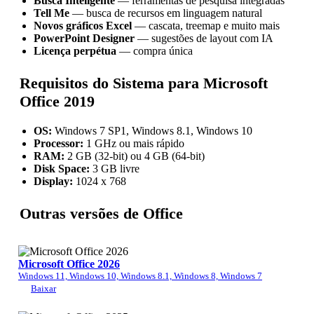
Busca Inteligente
— ferramentas de pesquisa integradas
Tell Me
— busca de recursos em linguagem natural
Novos gráficos Excel
— cascata, treemap e muito mais
PowerPoint Designer
— sugestões de layout com IA
Licença perpétua
— compra única
Requisitos do Sistema para Microsoft
Office 2019
OS:
Windows 7 SP1, Windows 8.1, Windows 10
Processor:
1 GHz ou mais rápido
RAM:
2 GB (32-bit) ou 4 GB (64-bit)
Disk Space:
3 GB livre
Display:
1024 x 768
Outras versões de Office
Microsoft Office 2026
Windows 11, Windows 10, Windows 8.1, Windows 8, Windows 7
Baixar