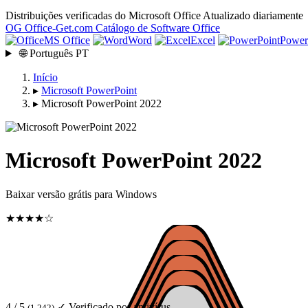
Distribuições verificadas do Microsoft Office
Atualizado diariamente
OG
Office-Get
.com
Catálogo de Software Office
MS Office
Word
Excel
Power
🌐
Português
PT
Início
▸
Microsoft PowerPoint
▸
Microsoft PowerPoint 2022
Microsoft PowerPoint 2022
Baixar versão grátis para Windows
★★★★☆
4 / 5
✓ Verificado por antivírus
(1 242)