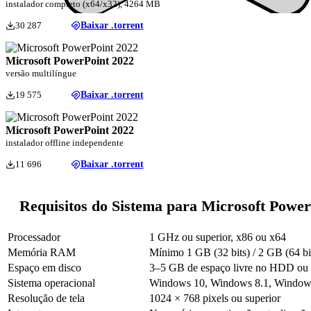
instalador completo (x64/x32), 4264 MB
30 287
Baixar .torrent
Microsoft PowerPoint 2022
versão multilíngue
19 575
Baixar .torrent
Microsoft PowerPoint 2022
instalador offline independente
11 696
Baixar .torrent
Requisitos do Sistema para Microsoft Power
Processador
1 GHz ou superior, x86 ou x64
Memória RAM
Mínimo 1 GB (32 bits) / 2 GB (64 
Espaço em disco
3–5 GB de espaço livre no HDD o
Sistema operacional
Windows 10, Windows 8.1, Window
Resolução de tela
1024 × 768 pixels ou superior