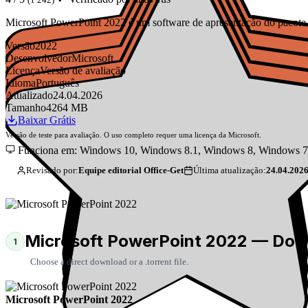
Microsoft PowerPoint 2022 é um software de apresentação do pacote O
Versão
2022
Desenvolvedor
Microsoft
Licença
Versão de avaliação
Idioma
Português
Atualizado
24.04.2026
Tamanho
4264 MB
Baixar Grátis
Versão de teste para avaliação. O uso completo requer uma licença da Microsoft.
Funciona em: Windows 10, Windows 8.1, Windows 8, Windows 7
Revisado por:
Equipe editorial Office-Get
Última atualização:
24.04.202
Microsoft PowerPoint 2022 — Dow
1
Choose a direct download or a .torrent file.
Microsoft PowerPoint 2022