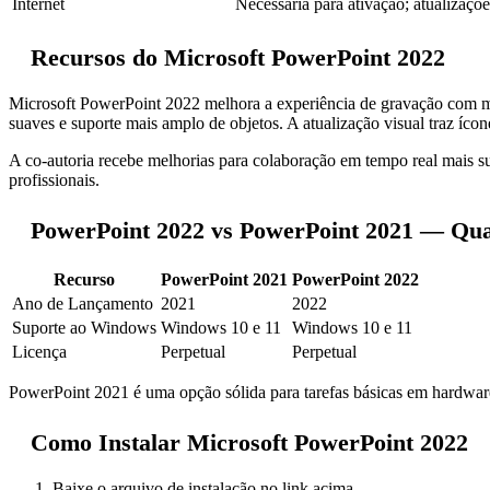
Internet
Necessária para ativação; atualizaçõ
Recursos do Microsoft PowerPoint 2022
Microsoft PowerPoint 2022 melhora a experiência de gravação com me
suaves e suporte mais amplo de objetos. A atualização visual traz ícon
A co-autoria recebe melhorias para colaboração em tempo real mais s
profissionais.
PowerPoint 2022 vs PowerPoint 2021 — Qua
Recurso
PowerPoint 2021
PowerPoint 2022
Ano de Lançamento
2021
2022
Suporte ao Windows
Windows 10 e 11
Windows 10 e 11
Licença
Perpetual
Perpetual
PowerPoint 2021 é uma opção sólida para tarefas básicas em hardware
Como Instalar Microsoft PowerPoint 2022
Baixe o arquivo de instalação no link acima