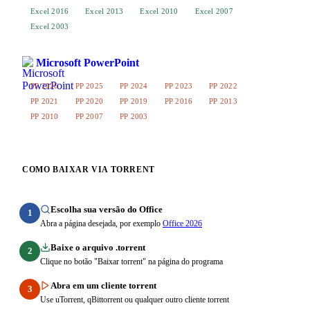
Excel 2016
Excel 2013
Excel 2010
Excel 2007
Excel 2003
Microsoft PowerPoint
PP 2026
PP 2025
PP 2024
PP 2023
PP 2022
PP 2021
PP 2020
PP 2019
PP 2016
PP 2013
PP 2010
PP 2007
PP 2003
COMO BAIXAR VIA TORRENT
Escolha sua versão do Office
1
Abra a página desejada, por exemplo
Office 2026
Baixe o arquivo .torrent
2
Clique no botão "Baixar torrent" na página do programa
Abra em um cliente torrent
3
Use uTorrent, qBittorrent ou qualquer outro cliente torrent