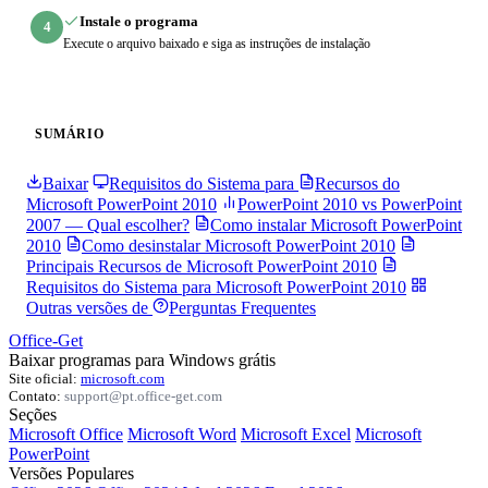
Instale o programa
4
Execute o arquivo baixado e siga as instruções de instalação
SUMÁRIO
Baixar
Requisitos do Sistema para
Recursos do
Microsoft PowerPoint 2010
PowerPoint 2010 vs PowerPoint
2007 — Qual escolher?
Como instalar Microsoft PowerPoint
2010
Como desinstalar Microsoft PowerPoint 2010
Principais Recursos de Microsoft PowerPoint 2010
Requisitos do Sistema para Microsoft PowerPoint 2010
Outras versões de
Perguntas Frequentes
Office-Get
Baixar programas para Windows grátis
Site oficial:
microsoft.com
Contato:
support@pt.office-get.com
Seções
Microsoft Office
Microsoft Word
Microsoft Excel
Microsoft
PowerPoint
Versões Populares