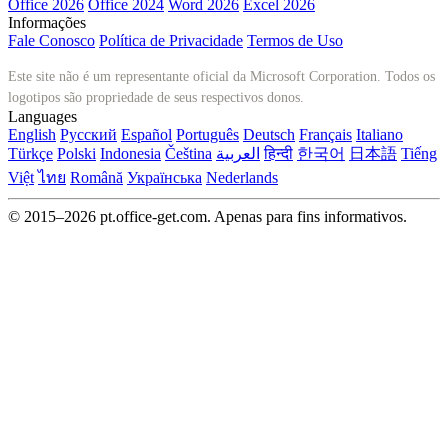
Office 2026
Office 2024
Word 2026
Excel 2026
Informações
Fale Conosco
Política de Privacidade
Termos de Uso
Este site não é um representante oficial da Microsoft Corporation. Todos os
logotipos são propriedade de seus respectivos donos.
Languages
English
Русский
Español
Português
Deutsch
Français
Italiano
Türkçe
Polski
Indonesia
Čeština
العربية
हिन्दी
한국어
日本語
Tiếng
Việt
ไทย
Română
Українська
Nederlands
© 2015–2026 pt.office-get.com. Apenas para fins informativos.