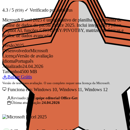
4.3 / 5
✓ Verificado por antivírus
(959)
Microsoft Excel 2025 é um aplicativo de planilha e ferramenta de
análise de dados do pacote Office 2025. Inclui integração Python,
Copilot AI, funções GROUPBY/PIVOTBY, matrizes dinâmicas e
análise de dados avançada.
Versão
2025
Desenvolvedor
Microsoft
Licença
Versão de avaliação
Idioma
Português
Atualizado
24.04.2026
Tamanho
4500 MB
Baixar Grátis
Versão de teste para avaliação. O uso completo requer uma licença da Microsoft.
Funciona em: Windows 10, Windows 11, Windows 12
Revisado por:
Equipe editorial Office-Get
Última atualização:
24.04.2026