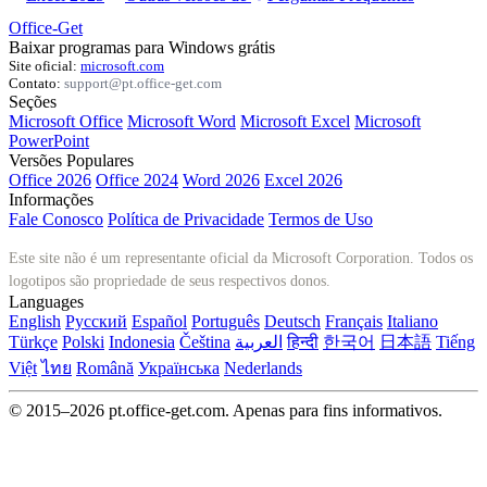
Office-Get
Baixar programas para Windows grátis
Site oficial:
microsoft.com
Contato:
support@pt.office-get.com
Seções
Microsoft Office
Microsoft Word
Microsoft Excel
Microsoft
PowerPoint
Versões Populares
Office 2026
Office 2024
Word 2026
Excel 2026
Informações
Fale Conosco
Política de Privacidade
Termos de Uso
Este site não é um representante oficial da Microsoft Corporation. Todos os
logotipos são propriedade de seus respectivos donos.
Languages
English
Русский
Español
Português
Deutsch
Français
Italiano
Türkçe
Polski
Indonesia
Čeština
العربية
हिन्दी
한국어
日本語
Tiếng
Việt
ไทย
Română
Українська
Nederlands
© 2015–2026 pt.office-get.com. Apenas para fins informativos.